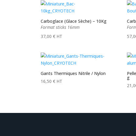
popularité
Carboglace (Glace Sèche) – 10Kg
Carb
Format sticks 16mm
Form
37,00
€
HT
57,
Gants Thermiques Nitrile / Nylon
Pell
g
16,50
€
HT
21,