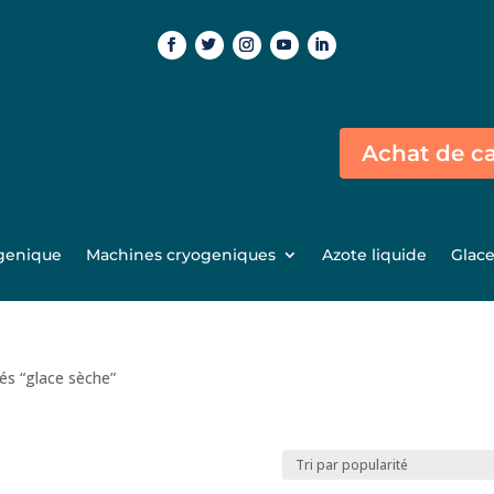
Achat de car
genique
Machines cryogeniques
Azote liquide
Glac
iés “glace sèche”