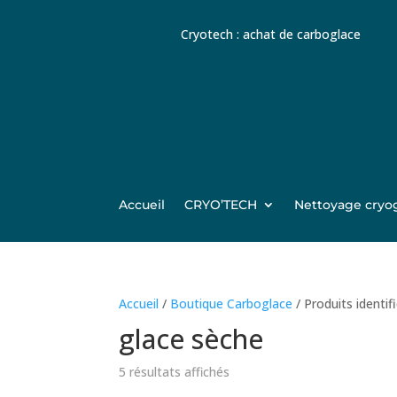
Cryotech : achat de carboglace
Accueil
CRYO’TECH
Nettoyage cryo
Accueil
/
Boutique Carboglace
/ Produits identif
glace sèche
Trié
5 résultats affichés
par